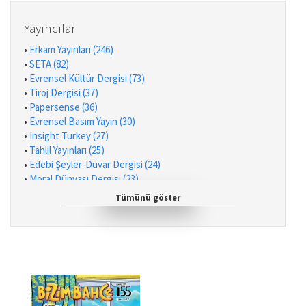
Yayıncılar
•
Erkam Yayınları (246)
•
SETA (82)
•
Evrensel Kültür Dergisi (73)
•
Tiroj Dergisi (37)
•
Papersense (36)
•
Evrensel Basım Yayın (30)
•
Insight Turkey (27)
•
Tahlil Yayınları (25)
•
Edebi Şeyler-Duvar Dergisi (24)
•
Moral Dünyası Dergisi (23)
•
Ortadoğu Yayınları (19)
Tümünü göster
•
Kafe Kültür Yayıncılık (16)
•
Yeni İnsan Yayınevi (15)
•
Ensar Neşriyat (10)
•
Profil Yayıncılık (7)
•
Dragoman (6)
•
Küre Yayınları (6)
•
Tezkire Yayınları (5)