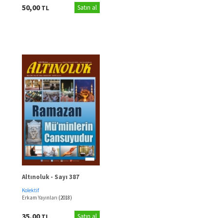
50,00
TL
Satın al
Altınoluk - Sayı 387
Kolektif
Erkam Yayınları
(2018)
35,00
TL
Satın al