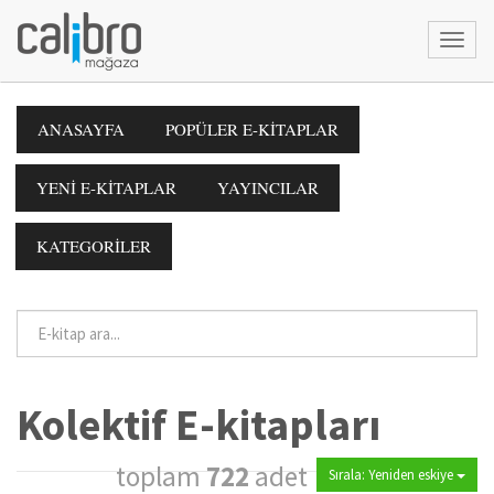
ANASAYFA
POPÜLER E-KİTAPLAR
YENİ E-KİTAPLAR
YAYINCILAR
KATEGORİLER
Kolektif E-kitapları
toplam
722
adet
Sırala: Yeniden eskiye