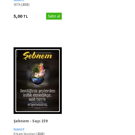
SETA
(2018)
5,00
TL
Satın al
Şebnem - Sayı 159
Kolektif
Erkam Yayınları
(2018)