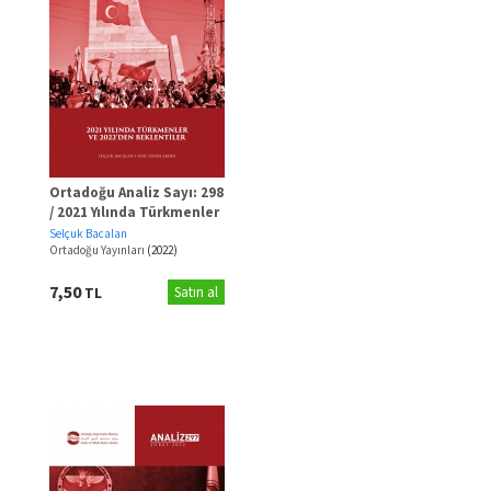
Ortadoğu Analiz Sayı: 298
/ 2021 Yılında Türkmenler
ve 2022’den Beklentiler
Selçuk Bacalan
Ortadoğu Yayınları
(2022)
7,50
TL
Satın al