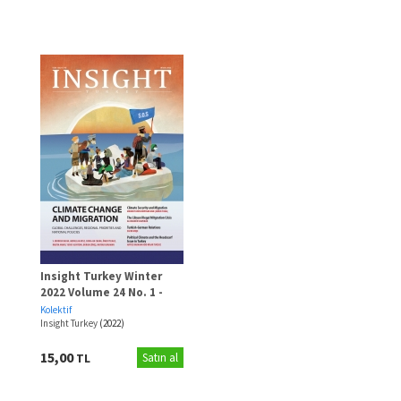
Insight Turkey Winter
2022 Volume 24 No. 1 -
Climate Change And
Kolektif
Migration
Insight Turkey
(2022)
15,00
TL
Satın al