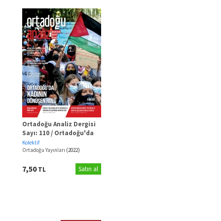
Ortadoğu Analiz Dergisi
Sayı: 110 / Ortadoğu'da
Kadının Dönüşen Rolü
Kolektif
Ortadoğu Yayınları
(2022)
7,50
TL
Satın al