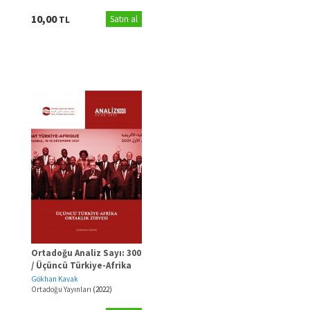
10,00
TL
Satın al
Ortadoğu Analiz Sayı: 300
/ Üçüncü Türkiye-Afrika
Ortaklık Zirvesi
Gökhan Kavak
Ortadoğu Yayınları
(2022)