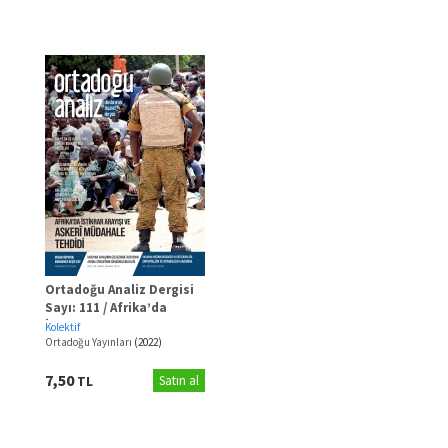
Ortadoğu Analiz Dergisi
Sayı: 111 / Afrika’da
İstikrar Arayışı ve Askeri
Kolektif
Müdahale Tehdidi
Ortadoğu Yayınları
(2022)
7,50
TL
Satın al