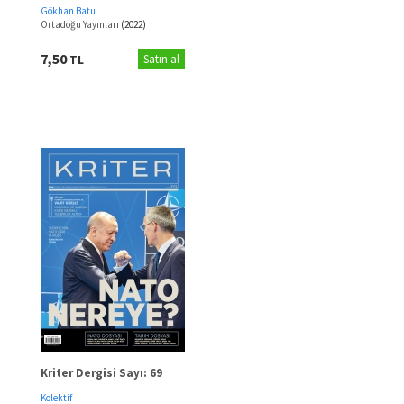
Savaşı’nın, YPG/PKK
Gökhan Batu
Bağlamında Suriye’ye
Ortadoğu Yayınları
(2022)
Olası Yansımaları
7,50
TL
Satın al
Kriter Dergisi Sayı: 69
Kolektif