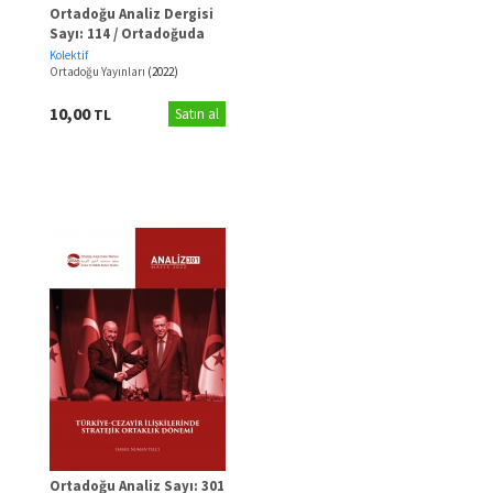
Ortadoğu Analiz Dergisi
Sayı: 114 / Ortadoğuda
Reform ve Dönüşüm Krizi
Kolektif
Ortadoğu Yayınları
(2022)
10,00
TL
Satın al
Ortadoğu Analiz Sayı: 301