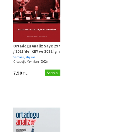
Ortadoğu Analiz Sayı: 297
/ 2021'de IKBY ve 2022 İçin
Beklentiler
Sercan Çalışkan
Ortadoğu Yayınları
(2022)
7,50
TL
Satın al