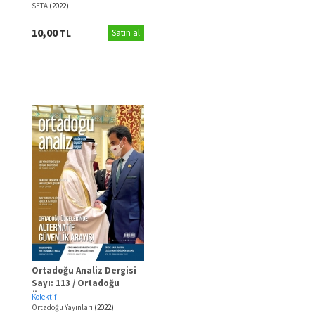
SETA
(2022)
10,00
TL
Satın al
Ortadoğu Analiz Dergisi
Sayı: 113 / Ortadoğu
Ülkelerinde Alternatif
Kolektif
Güvenlik Arayışı
Ortadoğu Yayınları
(2022)