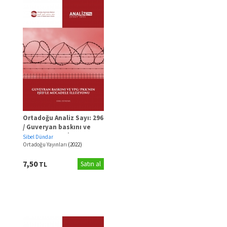
Ortadoğu Analiz Sayı: 296
/ Guveryan baskını ve
YPG/PKK’nın IŞİD’le
Sibel Dündar
Mücadele İllüzyonu
Ortadoğu Yayınları
(2022)
7,50
TL
Satın al