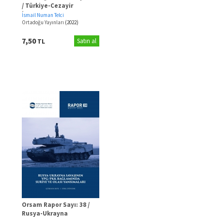
/ Türkiye-Cezayir
İlişkilerinde Stratejik
İsmail Numan Telci
Ortaklık Dönemi
Ortadoğu Yayınları
(2022)
7,50
TL
Satın al
Orsam Rapor Sayı: 38 /
Rusya-Ukrayna