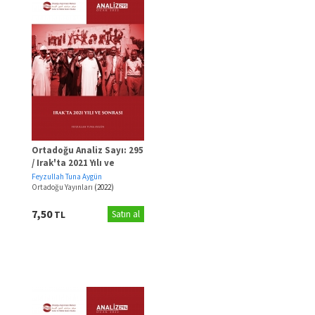
Ortadoğu Analiz Sayı: 295
/ Irak'ta 2021 Yılı ve
Sonrası
Feyzullah Tuna Aygün
Ortadoğu Yayınları
(2022)
7,50
TL
Satın al