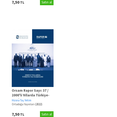
7,50
TL
Satın al
Orsam Rapor Sayı: 37 /
2000'li Yıllarda Türkiye-
Fas İlişkileri
Hüsna Taş Yetim
Ortadoğu Yayınları
(2022)
7,50
TL
Satın al