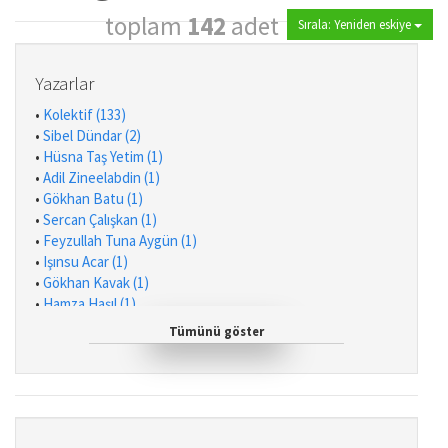
toplam
142
adet
Sırala: Yeniden eskiye
Yazarlar
•
Kolektif (133)
•
Sibel Dündar (2)
•
Hüsna Taş Yetim (1)
•
Adil Zineelabdin (1)
•
Gökhan Batu (1)
•
Sercan Çalışkan (1)
•
Feyzullah Tuna Aygün (1)
•
Işınsu Acar (1)
•
Gökhan Kavak (1)
•
Hamza Haşıl (1)
•
İsmail Numan Telci (1)
Tümünü göster
•
Selçuk Bacalan (1)
•
Yusuf Can Ayaz (1)
•
Recep Tayyip Teke (1)
•
Oytun Orhan (1)